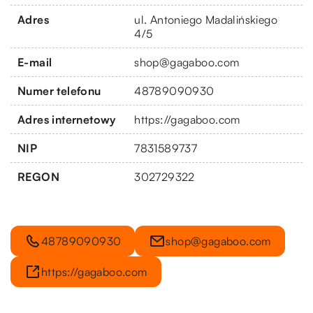
Adres
ul. Antoniego Madalińskiego
4/5
E-mail
shop@gagaboo.com
Numer telefonu
48789090930
Adres internetowy
https://gagaboo.com
NIP
7831589737
REGON
302729322
48789090930
shop@gagaboo.com
https://gagaboo.com