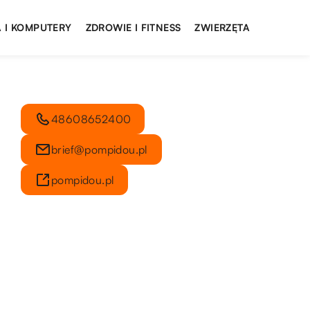
 I KOMPUTERY
ZDROWIE I FITNESS
ZWIERZĘTA
48608652400
brief@pompidou.pl
pompidou.pl