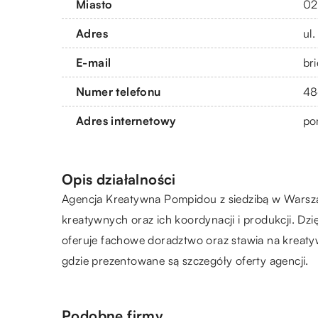
Miasto
02
Adres
ul
E-mail
br
Numer telefonu
48
Adres internetowy
po
Opis działalności
Agencja Kreatywna
Pompidou
z siedzibą w Warsza
kreatywnych oraz ich koordynacji i produkcji. Dzi
oferuje fachowe doradztwo oraz stawia na kreaty
gdzie prezentowane są szczegóły oferty agencji.
Podobne firmy