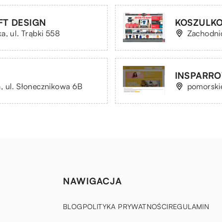
FT DESIGN
KOSZULKOM
a, ul. Trąbki 558
Zachodnio
INSPARR
, ul. Słonecznikowa 6B
pomorskie
NAWIGACJA
BLOG
POLITYKA PRYWATNOŚCI
REGULAMIN