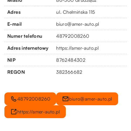
Adres
ul. Chełmińska 115
E-mail
biuro@amer-auto.pl
Numer telefonu
48792008260
Adres internetowy
https://amer-auto.pl
NIP
8762484302
REGON
382366682
48792008260
biuro@amer-auto.pl
https://amer-auto.pl