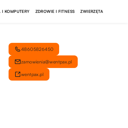
 I KOMPUTERY
ZDROWIE I FITNESS
ZWIERZĘTA
48605826450
zamowienia@wentpax.pl
wentpax.pl