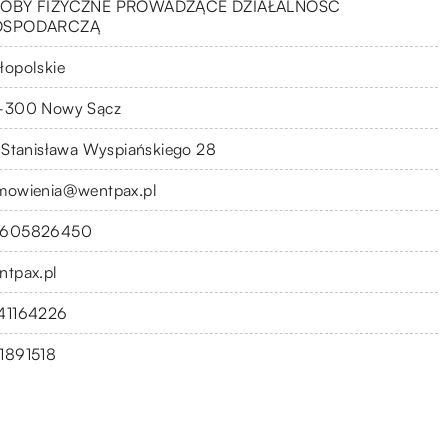
OBY FIZYCZNE PROWADZĄCE DZIAŁALNOŚĆ
OSPODARCZĄ
łopolskie
-300 Nowy Sącz
. Stanisława Wyspiańskiego 28
mowienia@wentpax.pl
605826450
ntpax.pl
41164226
1891518