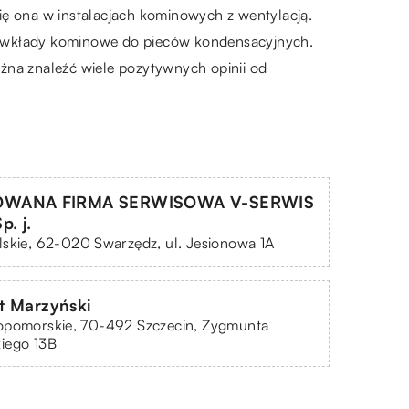
 ona w instalacjach kominowych z wentylacją.
az wkłady kominowe do pieców kondensacyjnych.
żna znaleźć wiele pozytywnych opinii od
WANA FIRMA SERWISOWA V-SERWIS
. j.
skie, 62-020 Swarzędz, ul. Jesionowa 1A
t Marzyński
opomorskie, 70-492 Szczecin, Zygmunta
iego 13B