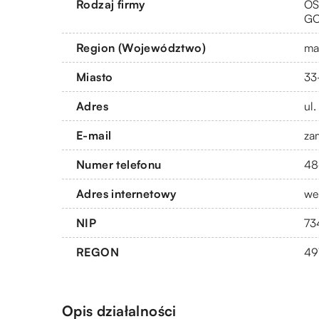
Rodzaj firmy
OS
G
Region (Województwo)
ma
Miasto
33
Adres
ul
E-mail
za
Numer telefonu
48
Adres internetowy
we
NIP
73
REGON
49
Opis działalności