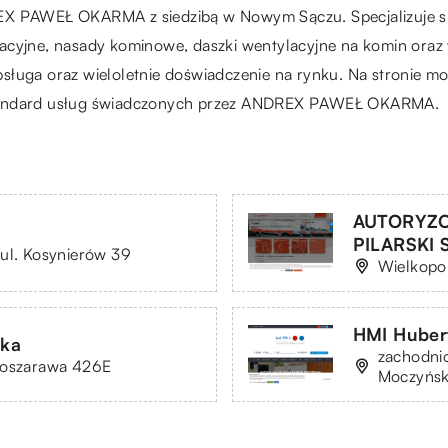
EX PAWEŁ OKARMA z siedzibą w Nowym Sączu. Specjalizuje się
lacyjne, nasady kominowe, daszki wentylacyjne na komin or
sługa oraz wieloletnie doświadczenie na rynku. Na stronie mo
standard usług świadczonych przez ANDREX PAWEŁ OKARMA.
AUTORYZO
PILARSKI Sp
 ul. Kosynierów 39
Wielkopol
HMI Huber
łka
zachodni
Koszarawa 426E
Moczyńsk