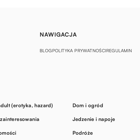
NAWIGACJA
BLOG
POLITYKA PRYWATNOŚCI
REGULAMIN
dult (erotyka, hazard)
Dom i ogród
 zainteresowania
Jedzenie i napoje
omości
Podróże