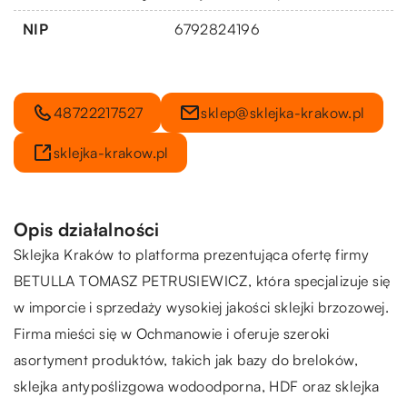
NIP
6792824196
48722217527
sklep@sklejka-krakow.pl
sklejka-krakow.pl
Opis działalności
Sklejka Kraków to platforma prezentująca ofertę firmy
BETULLA TOMASZ PETRUSIEWICZ, która specjalizuje się
w imporcie i sprzedaży wysokiej jakości sklejki brzozowej.
Firma mieści się w Ochmanowie i oferuje szeroki
asortyment produktów, takich jak bazy do breloków,
sklejka antypoślizgowa wodoodporna, HDF oraz sklejka