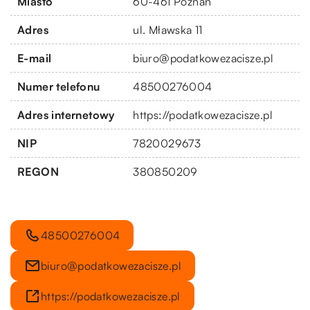
Miasto
60-461 Poznań
Adres
ul. Mławska 11
E-mail
biuro@podatkowezacisze.pl
Numer telefonu
48500276004
Adres internetowy
https://podatkowezacisze.pl
NIP
7820029673
REGON
380850209
48500276004
biuro@podatkowezacisze.pl
https://podatkowezacisze.pl