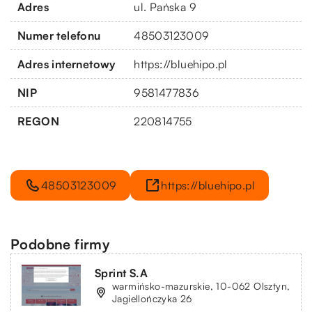
Adres
ul. Pańska 9
Numer telefonu
48503123009
Adres internetowy
https://bluehipo.pl
NIP
9581477836
REGON
220814755
48503123009
https://bluehipo.pl
Podobne firmy
Sprint S.A
warmińsko-mazurskie, 10-062 Olsztyn,
Jagiellończyka 26