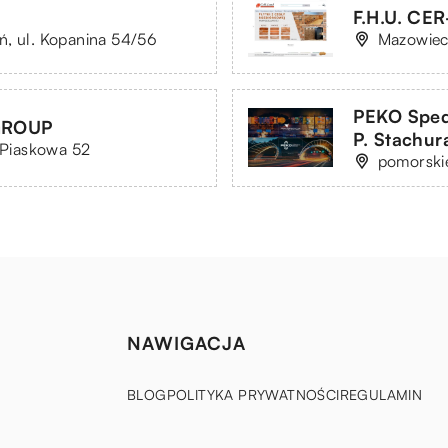
F.H.U. CE
ń, ul. Kopanina 54/56
Mazowiec
PEKO Sped
GROUP
P. Stachur
. Piaskowa 52
pomorskie
NAWIGACJA
BLOG
POLITYKA PRYWATNOŚCI
REGULAMIN