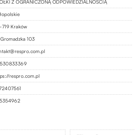
ÓŁKI Z OGRANICZONĄ ODPOWIEDZIALNOŚCIĄ
łopolskie
-719 Kraków
. Gromadzka 103
ntakt@respro.com.pl
530833369
tps://respro.com.pl
72407561
5354962