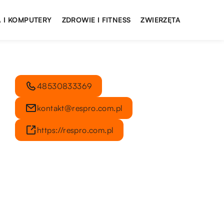
 I KOMPUTERY
ZDROWIE I FITNESS
ZWIERZĘTA
48530833369
kontakt@respro.com.pl
https://respro.com.pl