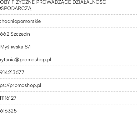
OBY FIZYCZNE PROWADZĄCE DZIAŁALNOŚĆ
OSPODARCZĄ
chodniopomorskie
-662 Szczecin
. Myśliwska 8/1
pytania@promoshop.pl
914213677
tps://promoshop.pl
11116127
1616325