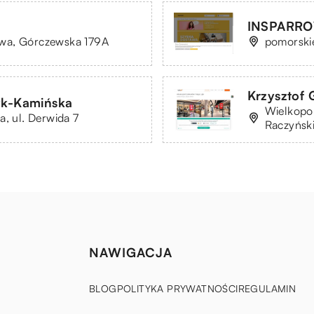
INSPARR
wa, Górczewska 179A
pomorskie
Krzysztof G
yk-Kamińska
Wielkopo
a, ul. Derwida 7
Raczyńsk
NAWIGACJA
BLOG
POLITYKA PRYWATNOŚCI
REGULAMIN