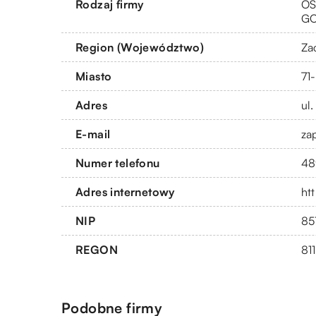
Rodzaj firmy
OS
G
Region (Województwo)
Za
Miasto
71
Adres
ul
E-mail
za
Numer telefonu
48
Adres internetowy
ht
NIP
85
REGON
81
Podobne firmy