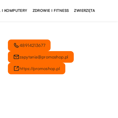
 I KOMPUTERY
ZDROWIE I FITNESS
ZWIERZĘTA
48914213677
zapytania@promoshop.pl
https://promoshop.pl