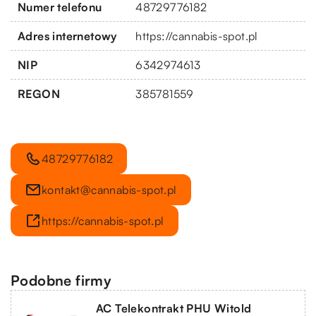
Numer telefonu
48729776182
Adres internetowy
https://cannabis-spot.pl
NIP
6342974613
REGON
385781559
48729776182
kontakt@cannabis-spot.pl
https://cannabis-spot.pl
Podobne firmy
AC Telekontrakt PHU Witold