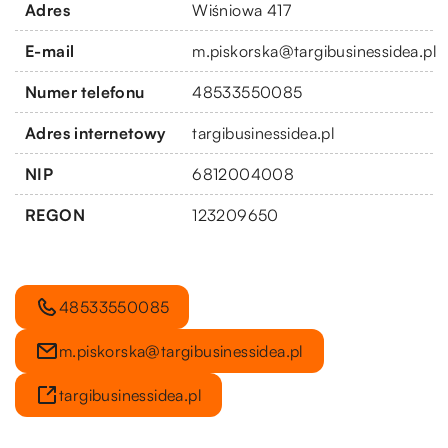
Adres
Wiśniowa 417
E-mail
m.piskorska@targibusinessidea.pl
Numer telefonu
48533550085
Adres internetowy
targibusinessidea.pl
NIP
6812004008
REGON
123209650
48533550085
m.piskorska@targibusinessidea.pl
targibusinessidea.pl