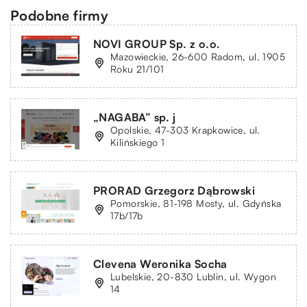
Podobne firmy
NOVI GROUP Sp. z o.o.
Mazowieckie, 26-600 Radom, ul. 1905
Roku 21/101
„NAGABA” sp. j
Opolskie, 47-303 Krapkowice, ul.
Kilińskiego 1
PRORAD Grzegorz Dąbrowski
Pomorskie, 81-198 Mosty, ul. Gdyńska
17b/17b
Clevena Weronika Socha
Lubelskie, 20-830 Lublin, ul. Wygon
14