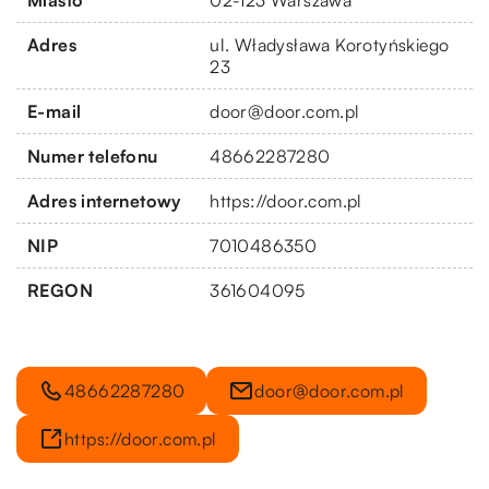
Adres
ul. Władysława Korotyńskiego
23
E-mail
door@door.com.pl
Numer telefonu
48662287280
Adres internetowy
https://door.com.pl
NIP
7010486350
REGON
361604095
48662287280
door@door.com.pl
https://door.com.pl