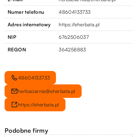
Numer telefonu
48604133733
Adres internetowy
https://eherbata.pl
NIP
6762506037
REGON
364258883
48604133733
herbaciarnia@eherbata.pl
https://eherbata.pl
Podobne firmy