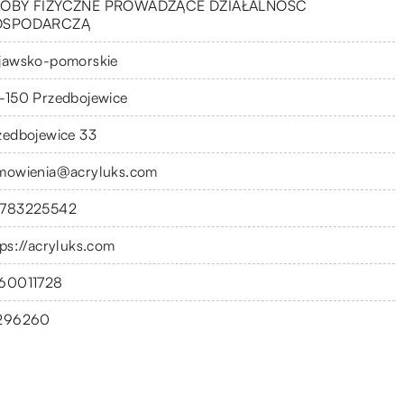
OBY FIZYCZNE PROWADZĄCE DZIAŁALNOŚĆ
OSPODARCZĄ
jawsko-pomorskie
-150 Przedbojewice
zedbojewice 33
mowienia@acryluks.com
783225542
tps://acryluks.com
60011728
296260