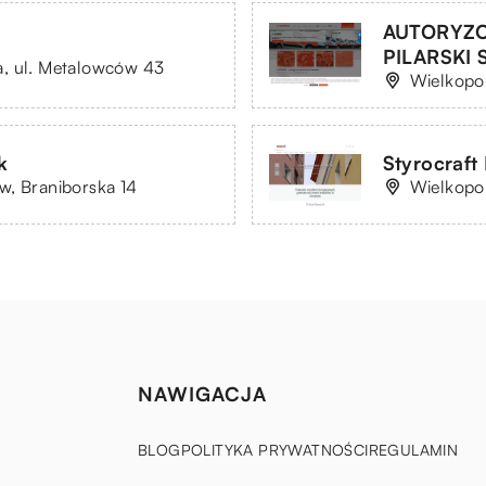
AUTORYZO
PILARSKI Sp
a, ul. Metalowców 43
Wielkopol
k
Styrocraft
w, Braniborska 14
Wielkopol
NAWIGACJA
BLOG
POLITYKA PRYWATNOŚCI
REGULAMIN