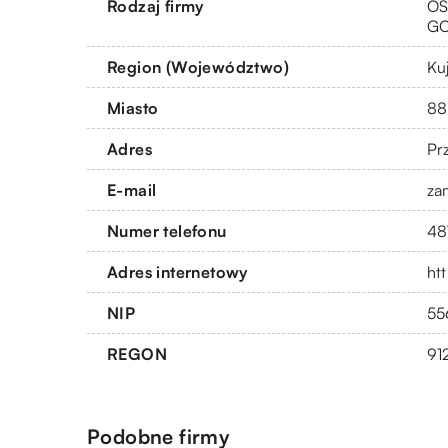
Rodzaj firmy
OS
G
Region (Województwo)
Ku
Miasto
88
Adres
Pr
E-mail
za
Numer telefonu
48
Adres internetowy
ht
NIP
55
REGON
91
Podobne firmy