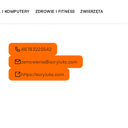
 I KOMPUTERY
ZDROWIE I FITNESS
ZWIERZĘTA
48783225542
zamowienia@acryluks.com
https://acryluks.com