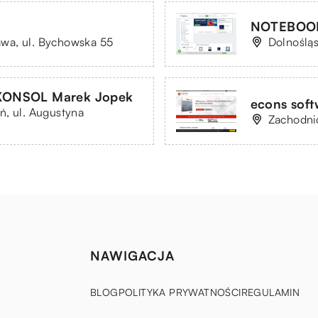
NOTEBOOKI
wa, ul. Bychowska 55
Dolnośląs
KONSOL Marek Jopek
econs soft
ń, ul. Augustyna
Zachodni
NAWIGACJA
BLOG
POLITYKA PRYWATNOŚCI
REGULAMIN