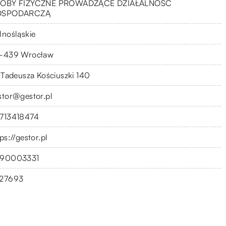
OBY FIZYCZNE PROWADZĄCE DZIAŁALNOŚĆ
OSPODARCZĄ
lnośląskie
-439 Wrocław
. Tadeusza Kościuszki 140
stor@gestor.pl
713418474
ps://gestor.pl
90003331
27693