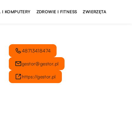
 I KOMPUTERY
ZDROWIE I FITNESS
ZWIERZĘTA
48713418474
gestor@gestor.pl
https://gestor.pl