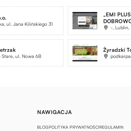
„EMI PLU
.o.
DOBROWOL
, ul. Jana Kilińskiego 31
-, Lublin
etrzak
Żyradzki 
 Stare, ul. Nowa 6B
podkarpac
NAWIGACJA
BLOG
POLITYKA PRYWATNOŚCI
REGULAMIN