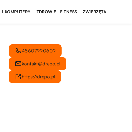
 I KOMPUTERY
ZDROWIE I FITNESS
ZWIERZĘTA
48607990609
kontakt@drepo.pl
https://drepo.pl