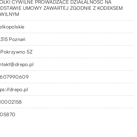
ÓŁKI CYWILNE PROWADZĄCE DZIAŁALNOŚĆ NA
DSTAWIE UMOWY ZAWARTEJ ZGODNIE Z KODEKSEM
WILNYM
elkopolskie
-315 Poznań
. Pokrzywno 5Z
ntakt@drepo.pl
607990609
ps://drepo.pl
10002158
05870