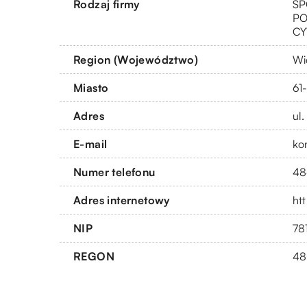
Rodzaj firmy
SP
PO
CY
Region (Województwo)
Wi
Miasto
61
Adres
ul
E-mail
ko
Numer telefonu
48
Adres internetowy
htt
NIP
78
REGON
48