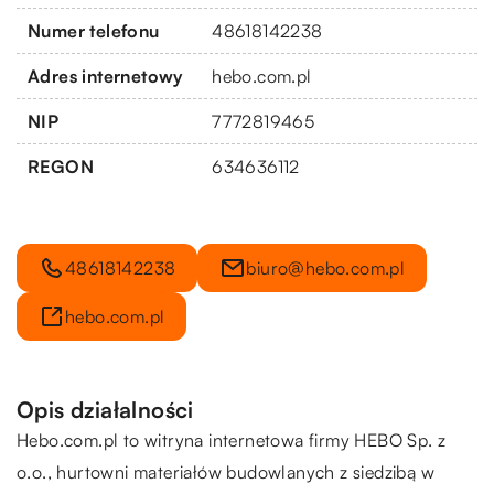
Numer telefonu
48618142238
Adres internetowy
hebo.com.pl
NIP
7772819465
REGON
634636112
48618142238
biuro@hebo.com.pl
hebo.com.pl
Opis działalności
Hebo.com.pl to witryna internetowa firmy HEBO Sp. z
o.o., hurtowni materiałów budowlanych z siedzibą w