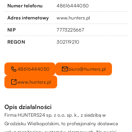
Numer telefonu
48616444050
Adres internetowy
www.hunters.pl
NIP
7773225667
REGON
302119210
48616444050
biuro@hunters.pl
www.hunters.pl
Opis działalności
Firma HUNTERS24 sp. z o.o. sp. k., z siedzibą w
Grodzisku Wielkopolskim, to profesjonalny dostawca
usług monitoringu systemów alarmowych. Na swojej