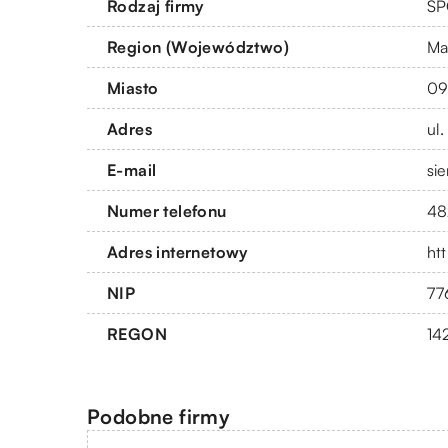
Rodzaj firmy
SP
Region (Województwo)
Ma
Miasto
09
Adres
ul
E-mail
si
Numer telefonu
48
Adres internetowy
ht
NIP
77
REGON
14
Podobne firmy