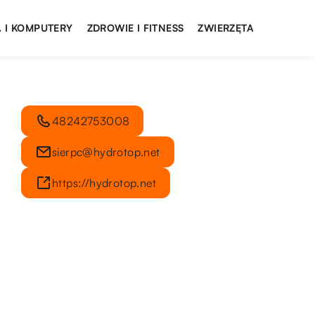
 I KOMPUTERY
ZDROWIE I FITNESS
ZWIERZĘTA
48242753008
sierpc@hydrotop.net
https://hydrotop.net