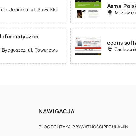
Asma Polsk
cin-Jeziorna, ul. Suwalska
Mazowiec
 Informatyczne
econs soft
Zachodni
 Bydgoszcz, ul. Towarowa
NAWIGACJA
BLOG
POLITYKA PRYWATNOŚCI
REGULAMIN