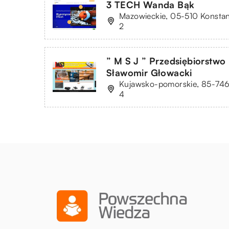
3 TECH Wanda Bąk
Mazowieckie, 05-510 Konstan
2
” M S J ” Przedsiębiorstwo
Sławomir Głowacki
Kujawsko-pomorskie, 85-746
4