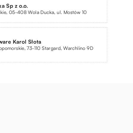
a Sp z o.o.
kie, 05-408 Wola Ducka, ul. Mostów 10
ware Karol Słota
opomorskie, 73-110 Stargard, Warchlino 9D