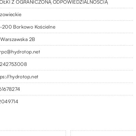
ÓŁKI Z OGRANICZONĄ ODPOWIEDZIALNOŚCIĄ
zowieckie
-200 Borkowo Kościelne
. Warszawska 2B
erpc@hydrotop.net
242753008
tps://hydrotop.net
61678274
2049714