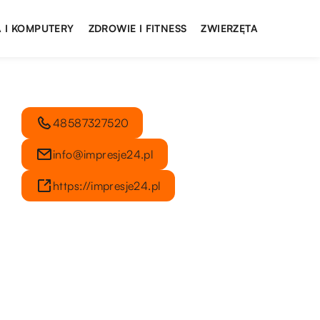
 I KOMPUTERY
ZDROWIE I FITNESS
ZWIERZĘTA
48587327520
info@impresje24.pl
https://impresje24.pl