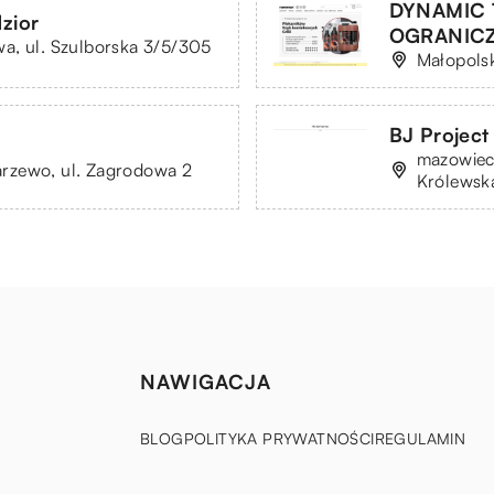
DYNAMIC 
zior
OGRANIC
a, ul. Szulborska 3/5/305
Małopolsk
BJ Project
mazowieck
rzewo, ul. Zagrodowa 2
Królewsk
NAWIGACJA
BLOG
POLITYKA PRYWATNOŚCI
REGULAMIN