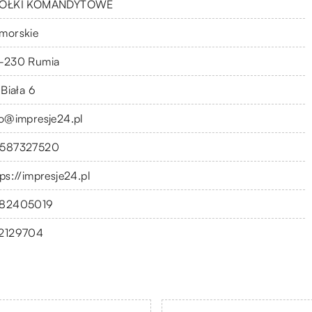
ÓŁKI KOMANDYTOWE
morskie
-230 Rumia
 Biała 6
fo@impresje24.pl
587327520
tps://impresje24.pl
82405019
2129704