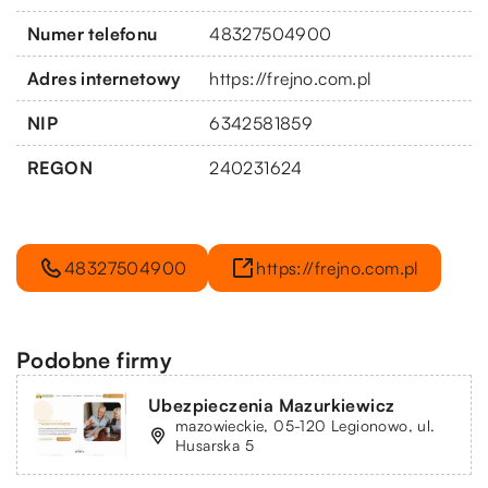
Numer telefonu
48327504900
Adres internetowy
https://frejno.com.pl
NIP
6342581859
REGON
240231624
48327504900
https://frejno.com.pl
Podobne firmy
Ubezpieczenia Mazurkiewicz
mazowieckie, 05-120 Legionowo, ul.
Husarska 5