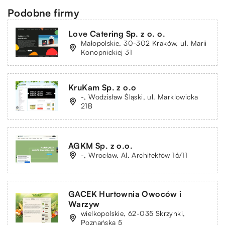
Podobne firmy
Love Catering Sp. z o. o.
Małopolskie, 30-302 Kraków, ul. Marii
Konopnickiej 31
KruKam Sp. z o.o
-, Wodzisław Śląski, ul. Marklowicka
21B
AGKM Sp. z o.o.
-, Wrocław, Al. Architektów 16/11
GACEK Hurtownia Owoców i
Warzyw
wielkopolskie, 62-035 Skrzynki,
Poznańska 5