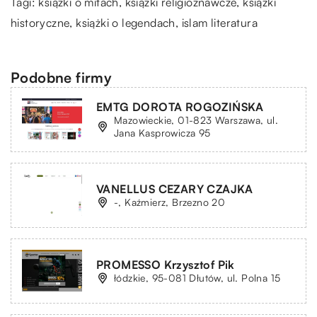
Tagi: książki o mitach, książki religioznawcze, książki
historyczne, książki o legendach,
islam literatura
Podobne firmy
EMTG DOROTA ROGOZIŃSKA
Mazowieckie, 01-823 Warszawa, ul.
Jana Kasprowicza 95
VANELLUS CEZARY CZAJKA
-, Kaźmierz, Brzezno 20
PROMESSO Krzysztof Pik
łódzkie, 95-081 Dłutów, ul. Polna 15