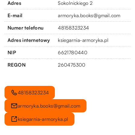
Adres
Sokolnickiego 2
E-mail
armoryka.books@gmail.com
Numer telefonu
48158323234
Adres internetowy
ksiegarnia-armoryka.pl
NIP
6621780440
REGON
260475300
48158323234
armoryka.books@gmail.com
ksiegarnia-armoryka.pl