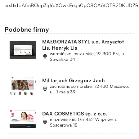
srsltid=AfmBOop3ipYuXOwkEega0gO8CA6tQTB2DKUDZR
Podobne firmy
MAŁGORZATA STYL s.c. Krzysztof
Lis, Henryk Lis
warmińsko-mazurskie, 19-300 Ełk, ul.
Suwalska 34
Militarjach Grzegorz Jach
zachodniopomorskie, 72-130 Maszewo,
ul. 1 maja 39
DAX COSMETICS sp. z o.o.
mazowieckie, 05-462 Wiązowna,
Spacerowa 18