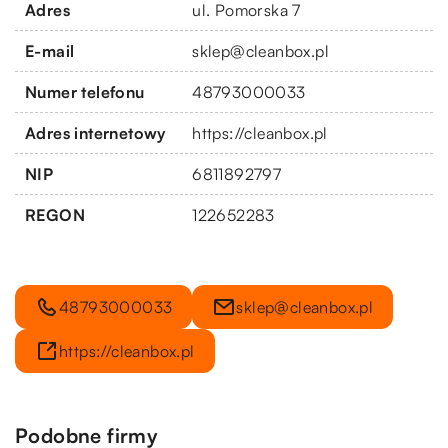
Adres
ul. Pomorska 7
E-mail
sklep@cleanbox.pl
Numer telefonu
48793000033
Adres internetowy
https://cleanbox.pl
NIP
6811892797
REGON
122652283
48793000033
sklep@cleanbox.pl
https://cleanbox.pl
Podobne firmy