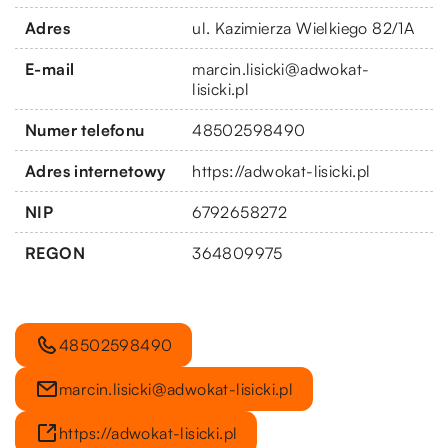
Adres
ul. Kazimierza Wielkiego 82/1A
E-mail
marcin.lisicki@adwokat-
lisicki.pl
Numer telefonu
48502598490
Adres internetowy
https://adwokat-lisicki.pl
NIP
6792658272
REGON
364809975
48502598490
marcin.lisicki@adwokat-lisicki.pl
https://adwokat-lisicki.pl