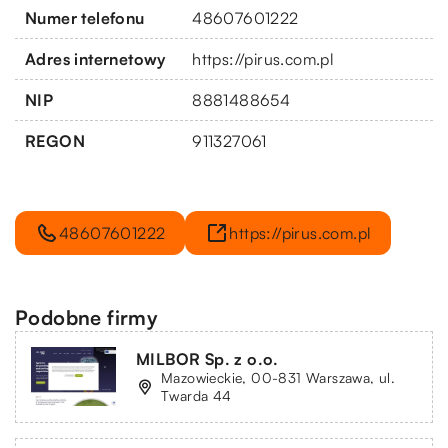
Numer telefonu
48607601222
Adres internetowy
https://pirus.com.pl
NIP
8881488654
REGON
911327061
48607601222
https://pirus.com.pl
Podobne firmy
MILBOR Sp. z o.o.
Mazowieckie, 00-831 Warszawa, ul.
Twarda 44