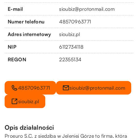
E-mail
sioubiz@protonmail.com
Numer telefonu
48570963771
Adres internetowy
sioubiz.pl
NIP
6112734118
REGON
22355134
48570963771
sioubiz@protonmail.com
sioubiz.pl
Opis działalności
Proeuro S.C. z siedzibą w Jeleniej Górze to firma, która