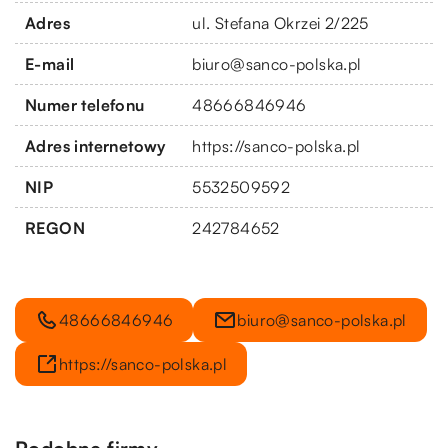
Adres
ul. Stefana Okrzei 2/225
E-mail
biuro@sanco-polska.pl
Numer telefonu
48666846946
Adres internetowy
https://sanco-polska.pl
NIP
5532509592
REGON
242784652
48666846946
biuro@sanco-polska.pl
https://sanco-polska.pl