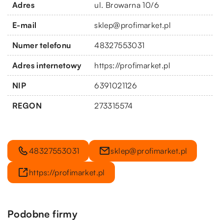
Adres
ul. Browarna 10/6
E-mail
sklep@profimarket.pl
Numer telefonu
48327553031
Adres internetowy
https://profimarket.pl
NIP
6391021126
REGON
273315574
48327553031
sklep@profimarket.pl
https://profimarket.pl
Podobne firmy