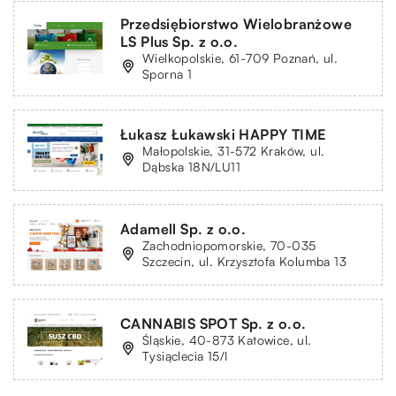
Przedsiębiorstwo Wielobranżowe
LS Plus Sp. z o.o.
Wielkopolskie, 61-709 Poznań, ul.
Sporna 1
Łukasz Łukawski HAPPY TIME
Małopolskie, 31-572 Kraków, ul.
Dąbska 18N/LU11
Adamell Sp. z o.o.
Zachodniopomorskie, 70-035
Szczecin, ul. Krzysztofa Kolumba 13
CANNABIS SPOT Sp. z o.o.
Śląskie, 40-873 Katowice, ul.
Tysiąclecia 15/I