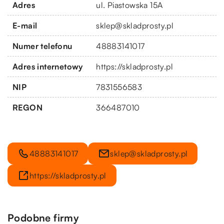
Adres
ul. Piastowska 15A
E-mail
sklep@skladprosty.pl
Numer telefonu
48883141017
Adres internetowy
https://skladprosty.pl
NIP
7831556583
REGON
366487010
48883141017
sklep@skladprosty.pl
https://skladprosty.pl
Podobne firmy