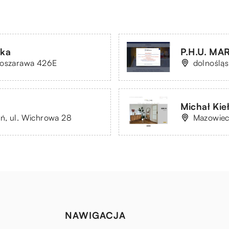
łka
P.H.U. MA
Koszarawa 426E
dolnośląs
Michał Kie
ń, ul. Wichrowa 28
Mazowiec
NAWIGACJA