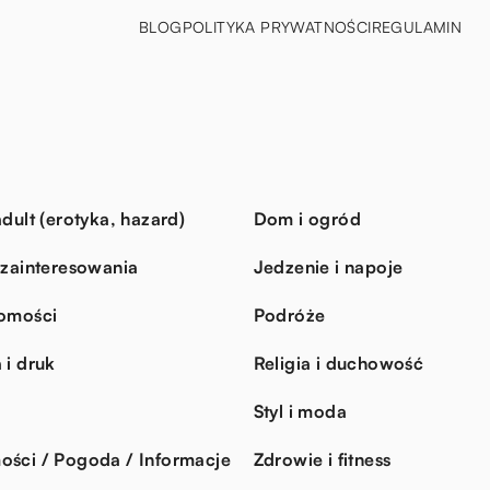
BLOG
POLITYKA PRYWATNOŚCI
REGULAMIN
dult (erotyka, hazard)
Dom i ogród
 zainteresowania
Jedzenie i napoje
omości
Podróże
 i druk
Religia i duchowość
Styl i moda
ści / Pogoda / Informacje
Zdrowie i fitness