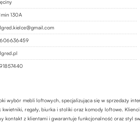
ęciny
lmin 130A
algred.kielce@gmail.com
606636459
lgred.pl
91857440
oki wybór mebli loftowych, specjalizująca się w sprzedaży int
k kwietniki, regały, biurka i stoliki oraz komody loftowe. Klie
 kontakt z klientami i gwarantuje funkcjonalność oraz styl sw