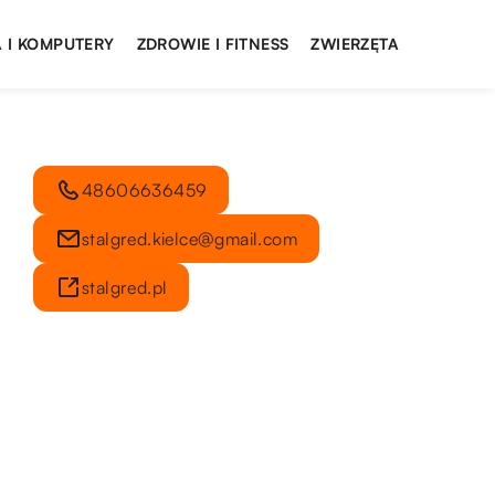
 I KOMPUTERY
ZDROWIE I FITNESS
ZWIERZĘTA
48606636459
stalgred.kielce@gmail.com
stalgred.pl