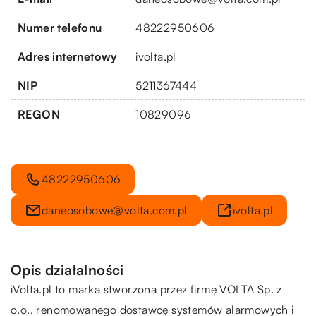
Numer telefonu
48222950606
Adres internetowy
ivolta.pl
NIP
5211367444
REGON
10829096
48222950606
daneosobowe@volta.com.pl
ivolta.pl
Opis działalności
iVolta.pl to marka stworzona przez firmę VOLTA Sp. z
o.o., renomowanego dostawcę systemów alarmowych i