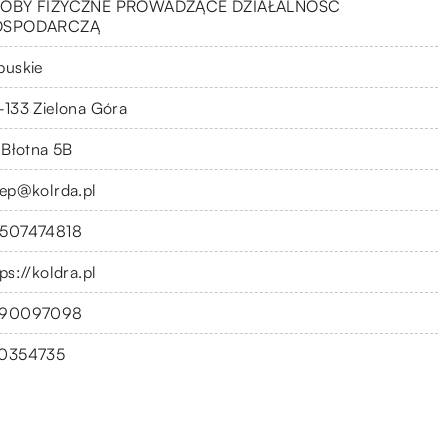
OBY FIZYCZNE PROWADZĄCE DZIAŁALNOŚĆ
OSPODARCZĄ
buskie
-133 Zielona Góra
. Błotna 5B
lep@kolrda.pl
507474818
ps://koldra.pl
90097098
0354735