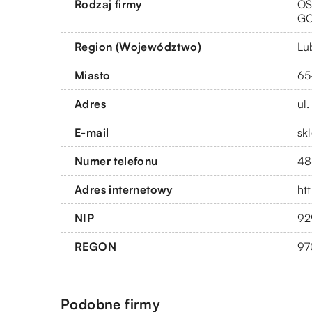
Rodzaj firmy
OS
G
Region (Województwo)
Lu
Miasto
65
Adres
ul
E-mail
sk
Numer telefonu
48
Adres internetowy
htt
NIP
92
REGON
97
Podobne firmy