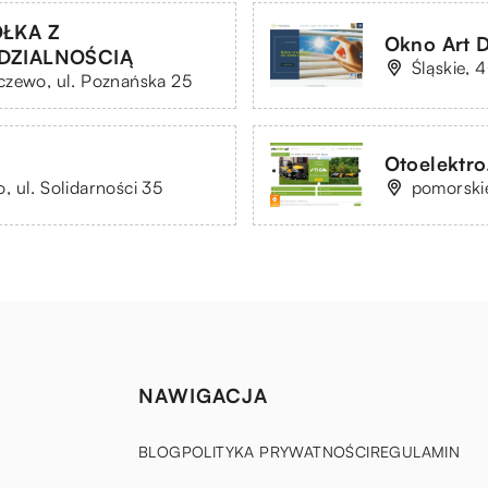
ŁKA Z
Okno Art D
DZIALNOŚCIĄ
Śląskie, 
czewo, ul. Poznańska 25
Otoelektro.
 ul. Solidarności 35
pomorskie
NAWIGACJA
BLOG
POLITYKA PRYWATNOŚCI
REGULAMIN