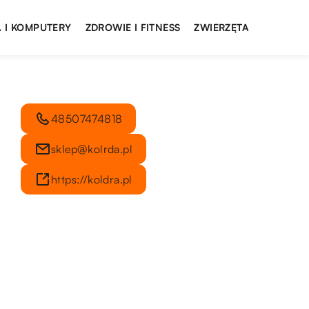
 I KOMPUTERY
ZDROWIE I FITNESS
ZWIERZĘTA
48507474818
sklep@kolrda.pl
https://koldra.pl