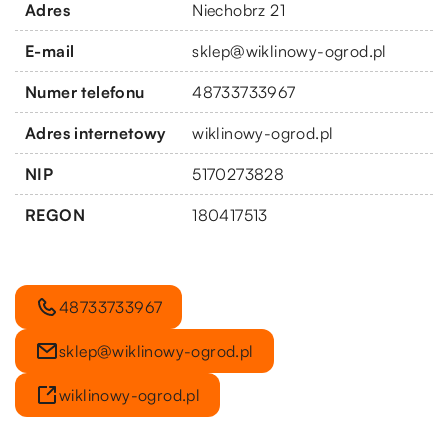
Adres
Niechobrz 21
E-mail
sklep@wiklinowy-ogrod.pl
Numer telefonu
48733733967
Adres internetowy
wiklinowy-ogrod.pl
NIP
5170273828
REGON
180417513
48733733967
sklep@wiklinowy-ogrod.pl
wiklinowy-ogrod.pl