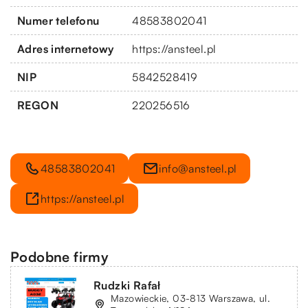
Numer telefonu
48583802041
Adres internetowy
https://ansteel.pl
NIP
5842528419
REGON
220256516
48583802041
info@ansteel.pl
https://ansteel.pl
Podobne firmy
Rudzki Rafał
Mazowieckie, 03-813 Warszawa, ul.