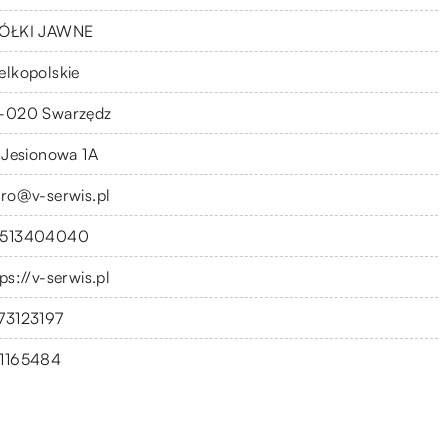
ÓŁKI JAWNE
elkopolskie
-020 Swarzędz
. Jesionowa 1A
uro@v-serwis.pl
513404040
ps://v-serwis.pl
73123197
1165484