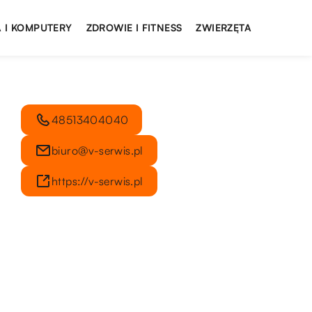
 I KOMPUTERY
ZDROWIE I FITNESS
ZWIERZĘTA
48513404040
biuro@v-serwis.pl
https://v-serwis.pl