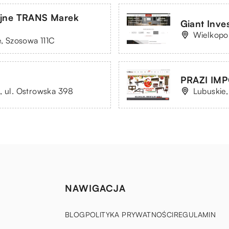
yjne TRANS Marek
Giant Inves
Wielkopol
e, Szosowa 111C
PRAZI IMPO
, ul. Ostrowska 398
Lubuskie,
NAWIGACJA
BLOG
POLITYKA PRYWATNOŚCI
REGULAMIN