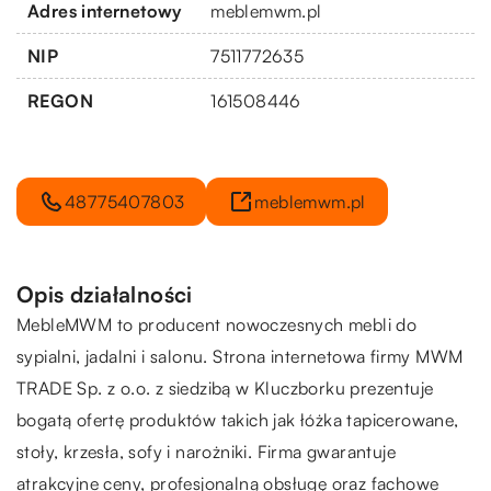
Adres internetowy
meblemwm.pl
NIP
7511772635
REGON
161508446
48775407803
meblemwm.pl
Opis działalności
MebleMWM to producent nowoczesnych mebli do
sypialni, jadalni i salonu. Strona internetowa firmy MWM
TRADE Sp. z o.o. z siedzibą w Kluczborku prezentuje
bogatą ofertę produktów takich jak łóżka tapicerowane,
stoły, krzesła, sofy i narożniki. Firma gwarantuje
atrakcyjne ceny, profesjonalną obsługę oraz fachowe