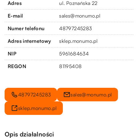
Adres
ul. Poznańska 22
E-mail
sales@monumo.pl
Numer telefonu
48797245283
Adres internetowy
sklep.monumo.pl
NIP
5961684634
REGON
81195408
48797245283
sales@monumo.pl
sklep.monumo.pl
Opis działalności