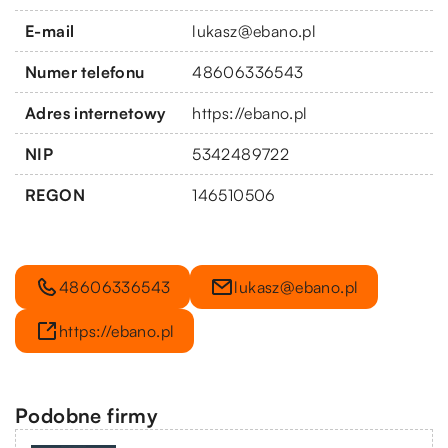
E-mail
lukasz@ebano.pl
Numer telefonu
48606336543
Adres internetowy
https://ebano.pl
NIP
5342489722
REGON
146510506
48606336543
lukasz@ebano.pl
https://ebano.pl
Podobne firmy