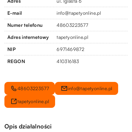
Adres
ul. Iglasta 6
E-mail
info@tapetyonline.pl
Numer telefonu
48603223577
Adres internetowy
tapetyonline.pl
NIP
6971469872
REGON
410316183
48603223577
info@tapetyonline.pl
tapetyonline.pl
Opis działalności