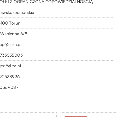
ÓŁKI Z OGRANICZONĄ ODPOWIEDZIALNOŚCIĄ
jawsko-pomorskie
-100 Toruń
. Wapienna 6/8
lep@eliza.pl
733555003
ps://eliza.pl
92538936
0369087