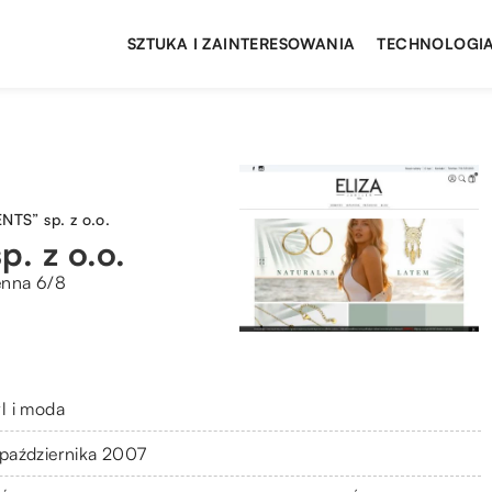
SZTUKA I ZAINTERESOWANIA
TECHNOLOGIA
TS” sp. z o.o.
 z o.o.
enna 6/8
yl i moda
 października 2007