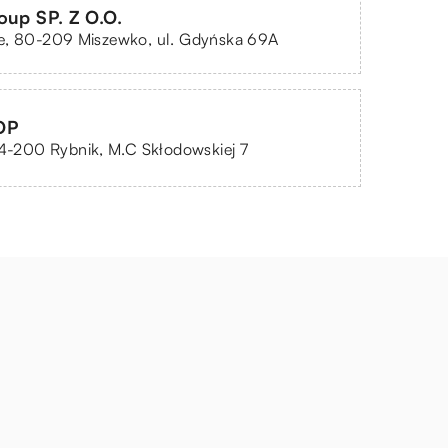
oup SP. Z O.O.
e, 80-209 Miszewko, ul. Gdyńska 69A
OP
44-200 Rybnik, M.C Skłodowskiej 7