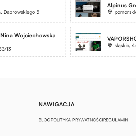
Alpinus Gr
a, Dąbrowskiego 5
pomorski
a Nina Wojciechowska
VAPORSH
śląskie, 
33/13
NAWIGACJA
BLOG
POLITYKA PRYWATNOŚCI
REGULAMIN