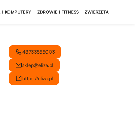
 I KOMPUTERY
ZDROWIE I FITNESS
ZWIERZĘTA
48733555003
sklep@eliza.pl
https://eliza.pl