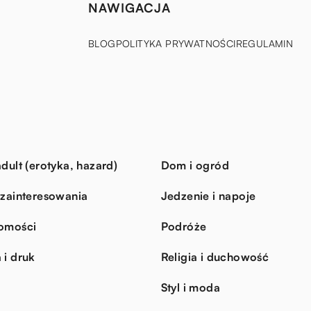
NAWIGACJA
BLOG
POLITYKA PRYWATNOŚCI
REGULAMIN
dult (erotyka, hazard)
Dom i ogród
 zainteresowania
Jedzenie i napoje
omości
Podróże
 i druk
Religia i duchowość
Styl i moda