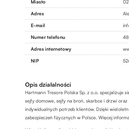
Miasto
02
Adres
Al
E-mail
in
Numer telefonu
48
Adres internetowy
ww
NIP
52
Opis działalności
Hartmann Tresore Polska Sp. z o.o. specjalizuje s
sejfy domowe, sejfy na broń, skarbce i drzwi ora
indywidualnych potrzeb klientów. Dzięki wielolet
zabezpieczeń fizycznych w Polsce. Więcej informa