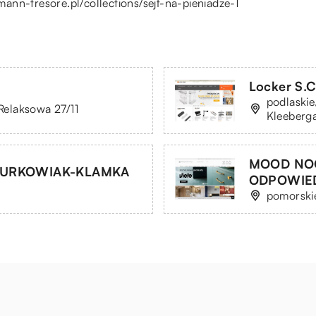
tmann-tresore.pl/collections/sejf-na-pieniadze-1
Locker S.C
podlaskie
 Relaksowa 27/11
Kleeberg
MOOD NO
 TURKOWIAK-KLAMKA
ODPOWIE
pomorski