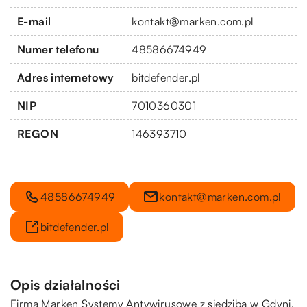
E-mail
kontakt@marken.com.pl
Numer telefonu
48586674949
Adres internetowy
bitdefender.pl
NIP
7010360301
REGON
146393710
48586674949
kontakt@marken.com.pl
bitdefender.pl
Opis działalności
Firma Marken Systemy Antywirusowe z siedzibą w Gdyni,