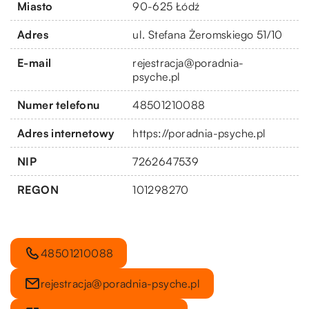
Miasto
90-625 Łódź
Adres
ul. Stefana Żeromskiego 51/10
E-mail
rejestracja@poradnia-
psyche.pl
Numer telefonu
48501210088
Adres internetowy
https://poradnia-psyche.pl
NIP
7262647539
REGON
101298270
48501210088
rejestracja@poradnia-psyche.pl