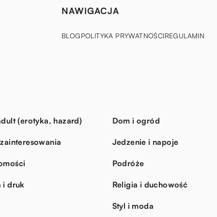
NAWIGACJA
BLOG
POLITYKA PRYWATNOŚCI
REGULAMIN
dult (erotyka, hazard)
Dom i ogród
 zainteresowania
Jedzenie i napoje
omości
Podróże
 i druk
Religia i duchowość
Styl i moda