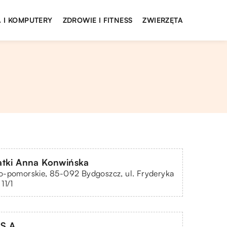
 I KOMPUTERY
ZDROWIE I FITNESS
ZWIERZĘTA
tki Anna Konwińska
o-pomorskie, 85-092 Bydgoszcz, ul. Fryderyka
11/1
S.A.