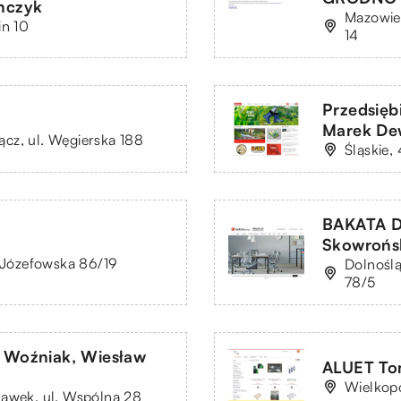
onczyk
Mazowiec
in 10
14
Przedsię
Marek De
cz, ul. Węgierska 188
Śląskie,
BAKATA D
Skowrońsk
. Józefowska 86/19
Dolnoślą
78/5
ł Woźniak, Wiesław
ALUET To
Wielkopo
ławek, ul. Wspólna 28