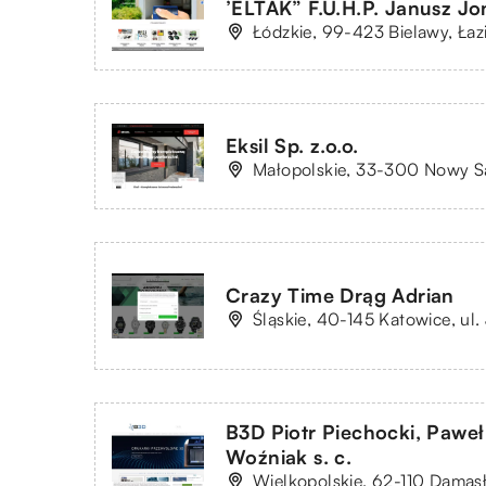
’ELTAK” F.U.H.P. Janusz J
Łódzkie, 99-423 Bielawy, Łaz
Eksil Sp. z.o.o.
Małopolskie, 33-300 Nowy Są
Crazy Time Drąg Adrian
Śląskie, 40-145 Katowice, ul
B3D Piotr Piechocki, Pawe
Woźniak s. c.
Wielkopolskie, 62-110 Damas