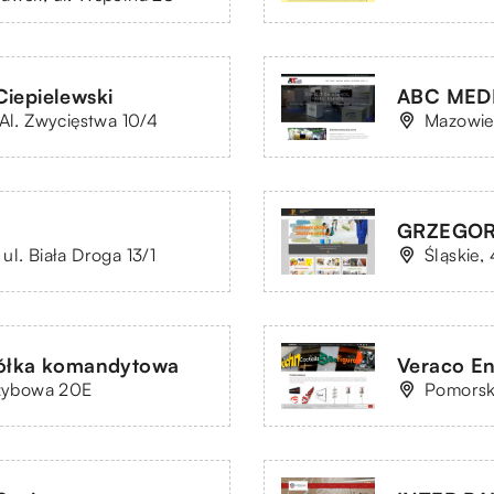
iepielewski
ABC MEDI
 Al. Zwycięstwa 10/4
Mazowie
GRZEGOR
ul. Biała Droga 13/1
Śląskie,
półka komandytowa
Veraco En
Szybowa 20E
Pomorsk