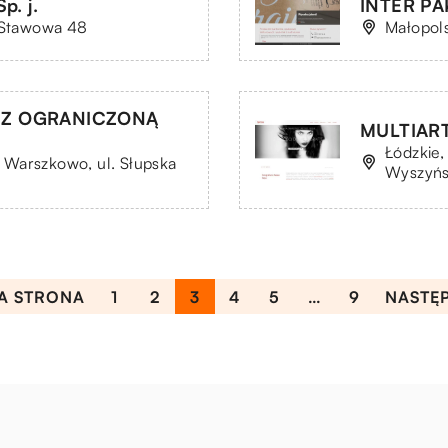
p. j.
INTER PAK
. Stawowa 48
Małopols
 Z OGRANICZONĄ
MULTIART
Łódzkie,
 Warszkowo, ul. Słupska
Wyszyńs
A STRONA
1
2
3
4
5
…
9
NASTĘ