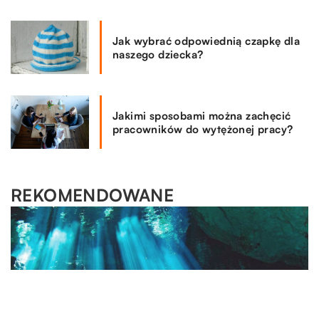
Jak wybrać odpowiednią czapkę dla
naszego dziecka?
Jakimi sposobami można zachęcić
pracowników do wytężonej pracy?
REKOMENDOWANE
MOTO & TECH
16.03.2020
W jaki sposób należy przygotować do transportu
pojazd?
Transport pojazdów jest coraz częściej wykorzystywany
przez osoby prywatne. Skorzystanie z usługi doskonale