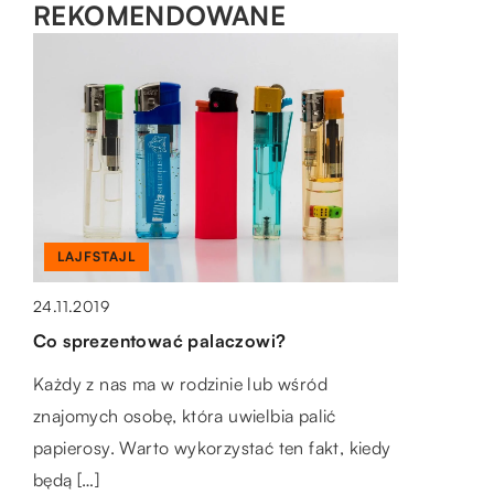
REKOMENDOWANE
MOTO & TECH
LAJFSTAJL
LAJFSTAJL
15.07.2022
16.10.2018
24.11.2019
Dlaczego wentylacja jest istotna na
Jaki zegarek Casio wybrać
Co sprezentować palaczowi?
magazynie?
Zegarki Casio pochwalić się mogą mianem
Każdy z nas ma w rodzinie lub wśród
Wentylacja jest ważnym elementem w
jednych z najpopularniejszych zegarków na
znajomych osobę, która uwielbia palić
projektowaniu i eksploatacji magazynów.
świecie. Z racji na bardzo dobry stosunek
papierosy. Warto wykorzystać ten fakt, kiedy
Systemy wentylacyjne służą do kontroli
jakości do […]
będą […]