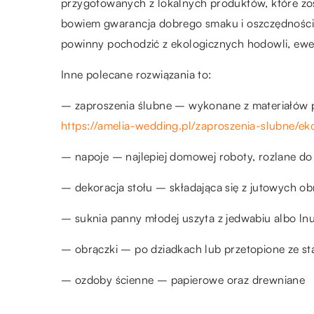
przygotowanych z lokalnych produktów, które zo
bowiem gwarancja dobrego smaku i oszczędności w
powinny pochodzić z ekologicznych hodowli, ewe
Inne polecane rozwiązania to:
– zaproszenia ślubne – wykonane z materiałów p
https://amelia-wedding.pl/zaproszenia-slubne/ek
– napoje – najlepiej domowej roboty, rozlane do
– dekoracja stołu – składająca się z jutowych ob
– suknia panny młodej uszyta z jedwabiu albo ln
– obrączki – po dziadkach lub przetopione ze star
– ozdoby ścienne – papierowe oraz drewniane