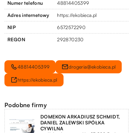
Numer telefonu
48814405399
Adres internetowy
https://ekobieca.pl
NIP
6572572290
REGON
292870230
48814405399
drogeria@ekobieca.pl
https://ekobieca.pl
Podobne firmy
DOMEKON ARKADIUSZ SCHMIDT,
DANIEL ZALEWSKI SPÓŁKA
CYWILNA