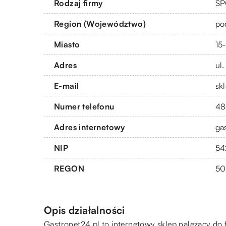
Rodzaj firmy
SP
Region (Województwo)
po
Miasto
15
Adres
ul
E-mail
sk
Numer telefonu
48
Adres internetowy
ga
NIP
54
REGON
50
Opis działalności
Gastronet24.pl to internetowy sklep należący d