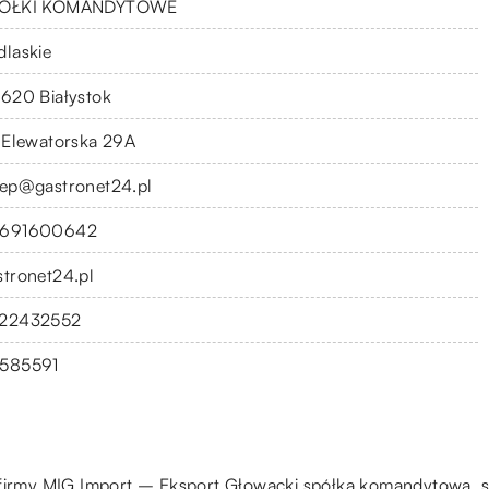
ÓŁKI KOMANDYTOWE
dlaskie
-620 Białystok
. Elewatorska 29A
lep@gastronet24.pl
691600642
stronet24.pl
22432552
585591
o firmy MIG Import – Eksport Głowacki spółka komandytowa, 