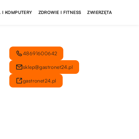
 I KOMPUTERY
ZDROWIE I FITNESS
ZWIERZĘTA
48691600642
sklep@gastronet24.pl
gastronet24.pl