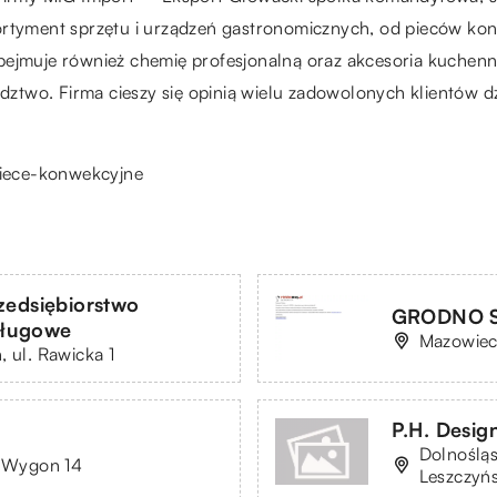
ortyment sprzętu i urządzeń gastronomicznych, od pieców kon
bejmuje również chemię profesjonalną oraz akcesoria kuchenn
two. Firma cieszy się opinią wielu zadowolonych klientów dzi
piece-konwekcyjne
zedsiębiorstwo
GRODNO S
sługowe
Mazowieck
 ul. Rawicka 1
P.H. Desi
Dolnośląs
. Wygon 14
Leszczyń