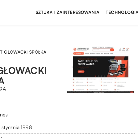
SZTUKA I ZAINTERESOWANIA
TECHNOLOGIA
RT GŁOWACKI SPÓŁKA
 GŁOWACKI
A
29A
znes
 stycznia 1998